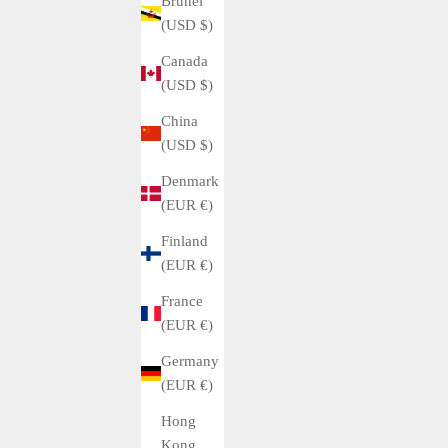
Brunei
(USD $)
Canada
(USD $)
China
(USD $)
Denmark
(EUR €)
Finland
(EUR €)
France
(EUR €)
Germany
(EUR €)
Hong
Kong