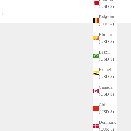
(USD $)
CT
Belgium
(EUR €)
Bhutan
(USD $)
Brazil
(USD $)
Brunei
(USD $)
Canada
(USD $)
China
(USD $)
Denmark
(EUR €)