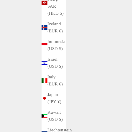
SAR
(HKD $)
Iceland
(EUR €)
Indonesia
(USD $)
Israel
(USD $)
Italy
(EUR €)
Buyer's Guide
Japan
Change Cartier Tank to D Buckle
(JPY ¥)
Introducing the much-requested change to the D buckle for
Kuwait
the Cartier Tank. I think the advantage of the D buckle,
(USD $)
which is not found in regular leather belts, is that it is less
Liechtenstein
likely to fall...