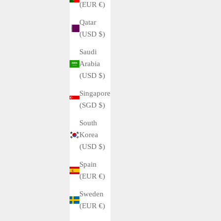
(EUR €)
Qatar
(USD $)
Saudi
Arabia
(USD $)
Singapore
(SGD $)
South
Korea
(USD $)
Spain
(EUR €)
Buyer's Guide
Sweden
Replace Rolex Air-King 5500 Leather Strap with Oyster
(EUR €)
Breath