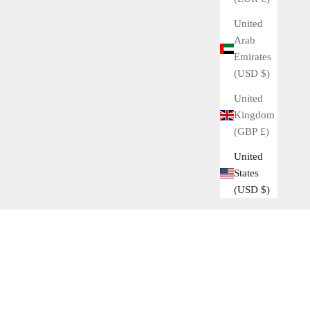
クス創業者のハンス・ウィルスドルフが1905年に時計
United
商社である「ウィルスドルフ＆デイビス」を設立した際
Arab
にはジャン・エグラー社のムーブメントを使用していま
Emirates
した。
(USD $)
Read more
United
Kingdom
(GBP £)
United
States
(USD $)