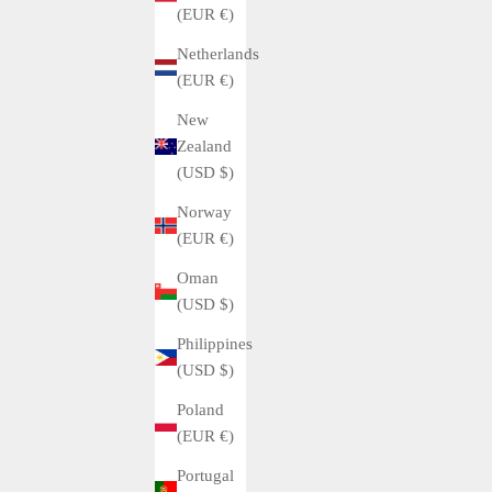
(EUR €)
Netherlands
Buyer's Guide
(EUR €)
Our recommended Luxury Sports watch
New
Zealand
アルビトロがお薦めするラグジュアリースポーツウォッ
(USD $)
チのひとつ Yacht-Master 37 268655 ERG / ヨットマスタ
Norway
ー 268655 ERG 37mm。 その理由はエバーローズゴール
(EUR €)
ドの色味と37mmという絶妙なケースサイズ。 ラグジュ
アリースポーツウォッチという名前の通り、スポーツモ
Oman
デルでありながらドレス要素も兼ね備えた時計ですがス
(USD $)
テンレスケースにはない高級感と色味が...
Philippines
Read more
(USD $)
Poland
(EUR €)
Portugal