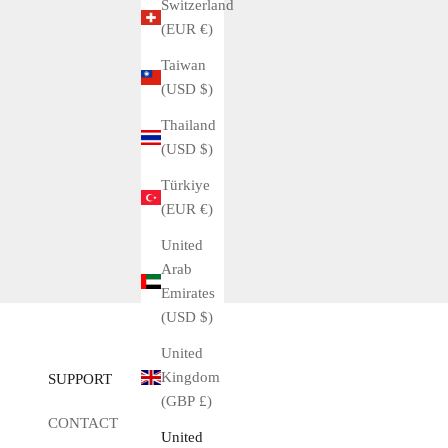
Switzerland
ROLEX Air-King 5500 purchased at our shop in 2018 We
(EUR €)
received a consultation about changing the Rolex Air-King
Taiwan
5500 to Oyster Breath, and we happened to have the Oyster
(USD $)
Breath 78350 in stock at ou...
Thailand
Read more
(USD $)
Türkiye
(EUR €)
United
Arab
Emirates
(USD $)
United
Kingdom
SUPPORT
(GBP £)
CONTACT
United