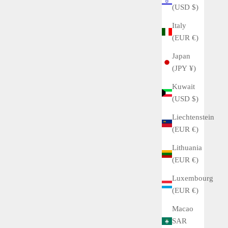
(USD $)
Italy
(EUR €)
Japan
Buyer's Guide
(JPY ¥)
THE STORY OF UNIVERSAL GENEVE POLEROUTER
Kuwait
(USD $)
http://claremontvintage.com/2018/10/21/aviation-history-
Liechtenstein
the-sas-polarouter/ "UNIVERSAL GENEVE" is the brand
(EUR €)
that created "Pole Router", one of the most important
watches in the ...
Lithuania
(EUR €)
Read more
Luxembourg
(EUR €)
Macao
SAR