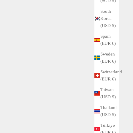
(SGD $)
South
Korea
(USD $)
Spain
(EUR €)
Sweden
(EUR €)
Switzerland
(EUR €)
Taiwan
(USD $)
Thailand
Buyer's Guide
(USD $)
History of the ROLEX movement Vol.1
Türkiye
ロレックスのムーブメントの歴史を振り返ると、ロレッ
(EUR €)