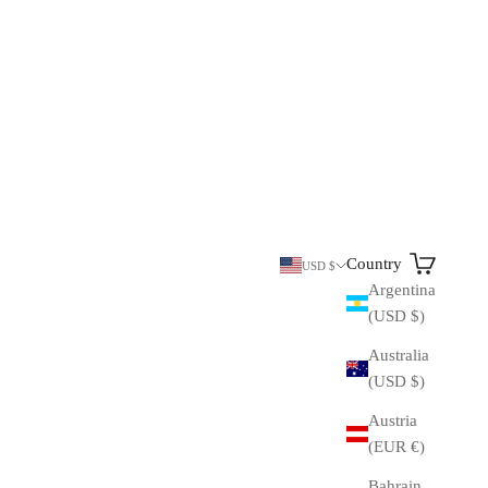
Search
Cart
Country
USD $
Argentina
(USD $)
Australia
(USD $)
Austria
(EUR €)
Bahrain