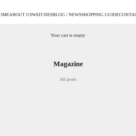
OME
ABOUT US
WATCHES
BLOG / NEWS
SHOPPING GUIDE
CONTA
Your cart is empty
Magazine
All posts