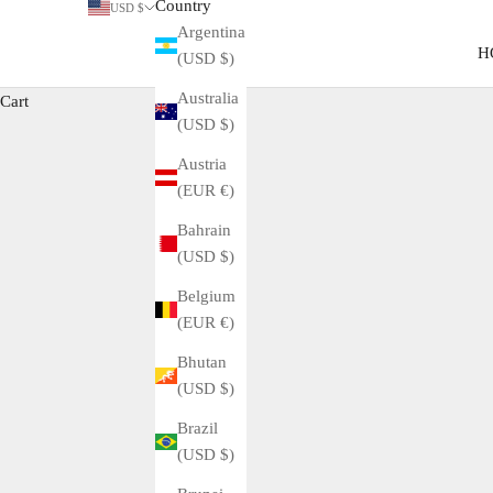
Country
USD $
Argentina
H
(USD $)
Australia
Cart
(USD $)
Austria
(EUR €)
Bahrain
(USD $)
Cartier Styling Guide for Ladies
Belgium
(EUR €)
READ MORE
Bhutan
(USD $)
Brazil
(USD $)