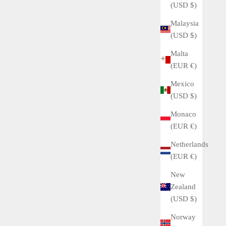
(USD $)
Malaysia
(USD $)
Malta
(EUR €)
Mexico
(USD $)
Monaco
(EUR €)
Netherlands
(EUR €)
New
Zealand
Buyer's Guide
(USD $)
Norway
ROLEX OysterQuartz Datejust / Day-Date Guide