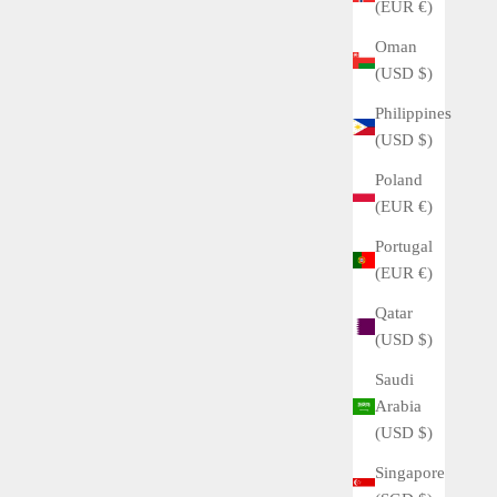
(EUR €)
ロレックスに電池式の時計があったのはご存知でしょう
Oman
か。非常に少ない生産数ながら、その唯一無二のデザイ
(USD $)
ンから評価が高まっています。そんなオイスタークォー
ツのデイトジャストとデイデイトについてまとめまし
Philippines
た。
(USD $)
Read more
Poland
(EUR €)
Portugal
(EUR €)
Qatar
(USD $)
Saudi
Arabia
(USD $)
Singapore