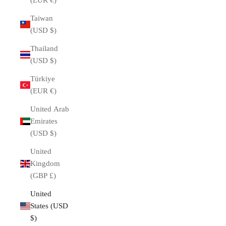
(EUR €)
Taiwan
(USD $)
Thailand
(USD $)
Türkiye
(EUR €)
United Arab
Emirates
(USD $)
United
Kingdom
(GBP £)
United
States (USD
$)