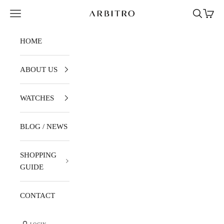
Skip to content
Navigation menu
Search
Cart
ARBITRO
HOME
ABOUT US
WATCHES
BLOG / NEWS
SHOPPING
GUIDE
CONTACT