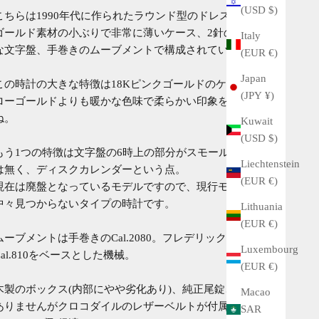
(USD $)
こちらは1990年代に作られたラウンド型のドレスウォッチ。
ゴールド素材の小ぶりで非常に薄いケース、2針のシンプル
Italy
な文字盤、手巻きのムーブメントで構成されています。
(EUR €)
Japan
この時計の大きな特徴は18Kピンクゴールドのケース。イエ
(JPY ¥)
ローゴールドよりも暖かな色味で柔らかい印象を受けます
ね。
Kuwait
(USD $)
もう1つの特徴は文字盤の6時上の部分がスモールセコンドで
Liechtenstein
は無く、ディスクカレンダーという点。
(EUR €)
現在は廃盤となっているモデルですので、現行モデルでは
中々見つからないタイプの時計です。
Lithuania
(EUR €)
ムーブメントは手巻きのCal.2080。フレデリックピゲの
Luxembourg
Cal.810をベースとした機械。
(EUR €)
木製のボックス(内部にやや劣化あり)、純正尾錠、純正では
Macao
ありませんがクロコダイルのレザーベルトが付属します。
SAR