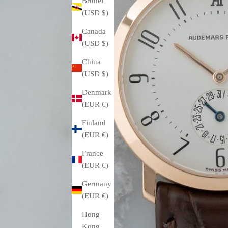
Brunei
(USD $)
Canada
(USD $)
China
(USD $)
Denmark
(EUR €)
Finland
(EUR €)
France
(EUR €)
Germany
(EUR €)
Hong
Kong