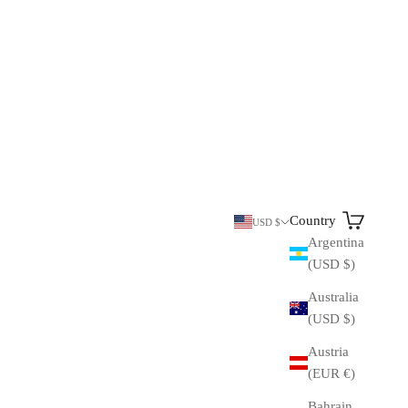
Search
Cart
Country
USD $
Argentina
(USD $)
Australia
(USD $)
Austria
(EUR €)
Bahrain