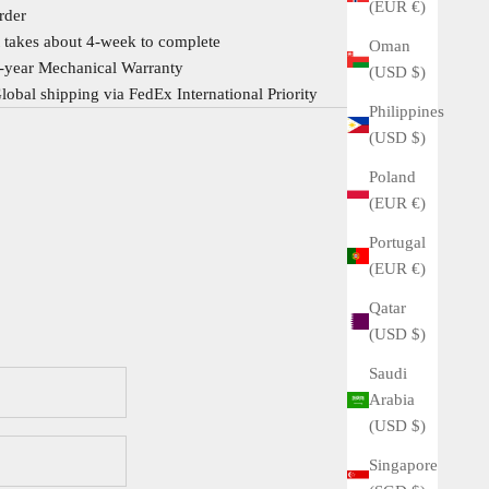
(EUR €)
rder
t takes about 4-week to complete
Oman
-year Mechanical Warranty
(USD $)
lobal shipping via FedEx International Priority
Philippines
(USD $)
Poland
(EUR €)
Portugal
(EUR €)
Qatar
(USD $)
Saudi
Arabia
(USD $)
Singapore