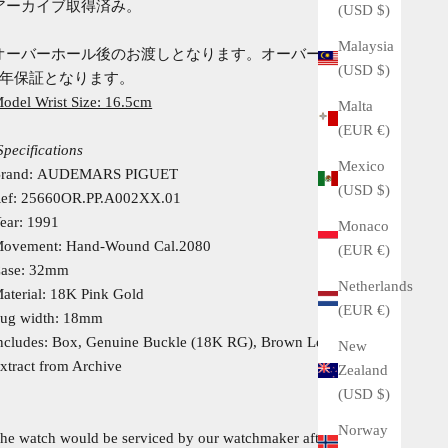
アーカイブ取得済み。
(USD $)
Malaysia
オーバーホール後のお渡しとなります。オーバーホール後、
(USD $)
1年保証となります。
odel Wrist Size: 16.5cm
Malta
(EUR €)
Specifications
Mexico
rand: AUDEMARS PIGUET
(USD $)
ef: 25660OR.PP.A002XX.01
ear: 1991
Monaco
ovement: Hand-Wound Cal.2080
(EUR €)
ase: 32mm
Netherlands
aterial: 18K Pink Gold
(EUR €)
ug width: 18mm
ncludes: Box, Genuine Buckle (18K RG), Brown Leather Strap,
New
xtract from Archive
Zealand
(USD $)
Norway
he watch would be serviced by our watchmaker after your