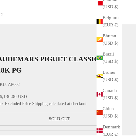
(USD $)
CT
Belgium
(EUR €)
Bhutan
(USD $)
Brazil
AUDEMARS PIGUET CLASSICAL
(USD $)
18K PG
Brunei
(USD $)
KU: AP002
Canada
ale price
6,130.00 USD
(USD $)
ax Excluded Price
Shipping calculated
at checkout
China
(USD $)
SOLD OUT
Denmark
(EUR €)