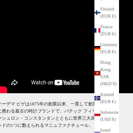
Finland
(EUR €)
France
(EUR €)
Germany
(EUR €)
Hong
Kong
SAR
(HKD $)
Iceland
(EUR €)
オーデマ ピゲは1875年の創業以来、一貫して創業家が経営
に携わる最古の時計ブランドで、パテック フィリップやヴ
Indonesia
ァシュロン・コンスタンタンとともに世界三大高級時計ブラ
(USD $)
ンドの1つに数えられるマニュファクチュール。
Israel