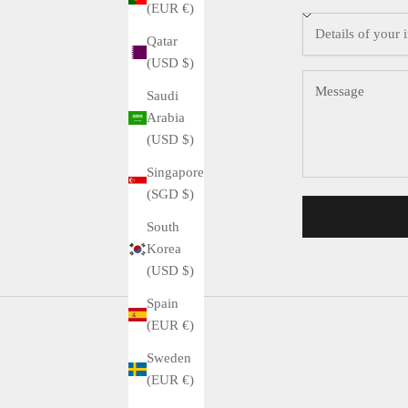
(EUR €)
Qatar
(USD $)
Saudi
Arabia
(USD $)
Singapore
(SGD $)
South
Korea
(USD $)
Spain
(EUR €)
Sweden
(EUR €)