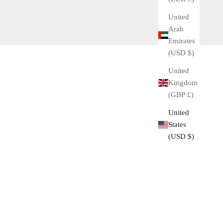
United
Arab
Emirates
(USD $)
United
Kingdom
(GBP £)
United
States
(USD $)