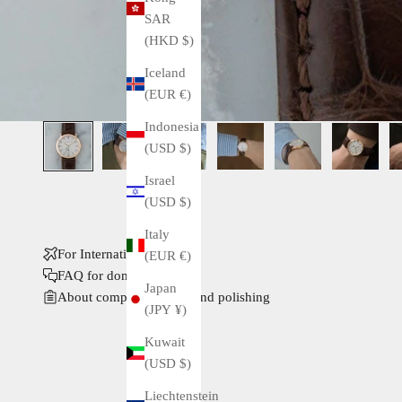
SAR
(HKD $)
Iceland
(EUR €)
Indonesia
(USD $)
Israel
(USD $)
Italy
For International Buyers
(EUR €)
FAQ for domestic buyers
Japan
About complete service and polishing
(JPY ¥)
Kuwait
(USD $)
Liechtenstein