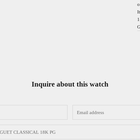
o
I
1
G
Inquire about this watch