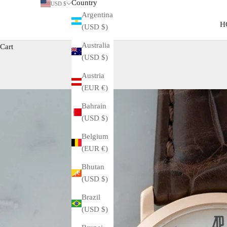
Country
USD $
Argentina
H
(USD $)
Australia
Cart
(USD $)
Austria
(EUR €)
Bahrain
(USD $)
Belgium
(EUR €)
Bhutan
(USD $)
Brazil
(USD $)