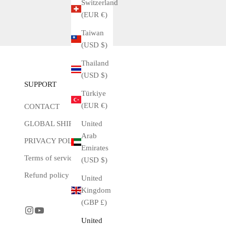
Switzerland
(EUR €)
Taiwan
(USD $)
Thailand
(USD $)
SUPPORT
Türkiye
(EUR €)
CONTACT
United
GLOBAL SHIPPING
Arab
PRIVACY POLICY
Emirates
Terms of service
(USD $)
Refund policy
United
Kingdom
(GBP £)
United