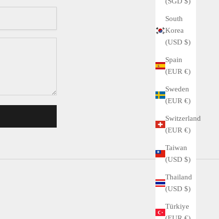
(SGD $)
South
Korea
(USD $)
Spain
(EUR €)
Sweden
(EUR €)
Switzerland
(EUR €)
Taiwan
(USD $)
Thailand
(USD $)
Türkiye
(EUR €)