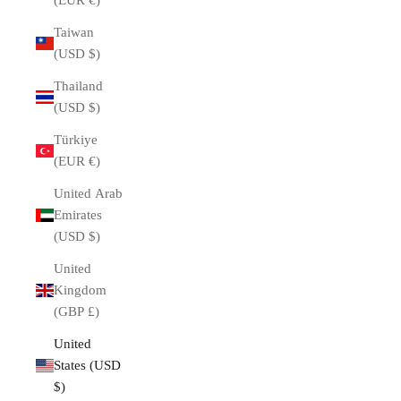
(EUR €)
Taiwan
(USD $)
Thailand
(USD $)
Türkiye
(EUR €)
United Arab
Emirates
(USD $)
United
Kingdom
(GBP £)
United
States (USD
$)