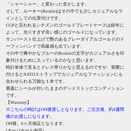
「シャーシャー」と変わった音がします。
そして、ルーキー(Rookie)はその中でも少しカジュアルなラ
インとしての位置付けです。
CGPと言われるシチズンのゴールドプレートケースは経年に
よって、光りすぎず良い感じのゴールドになっています。
サンバースト仕上げで艶のあるグレーダイアルゴールドのド
ーフィンハンドで高級感も出ています。
その中で爽やかなブルーのRookieの文字がカジュアルさを印
象付けるために入っているのかなと思います。
時計単体で見るとドレス寄りかなと思えるのですが、実際に
付けるとNATOストラップでカジュアルなファッションにも
合わせられる万能な１本です。
裏蓋にシールが付いたままのデッドストックコンディション
です。
【Warranty】
※こちらの時計はOH後渡しとなります。ご注文後、約4週間
後のお渡しになります。
OH後、6ヶ月保証となります。
(オーバホール内容)