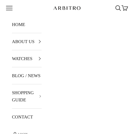
Skip to content
Navigation menu
Search
Cart
ARBITRO
HOME
ABOUT US
WATCHES
BLOG / NEWS
SHOPPING
GUIDE
CONTACT