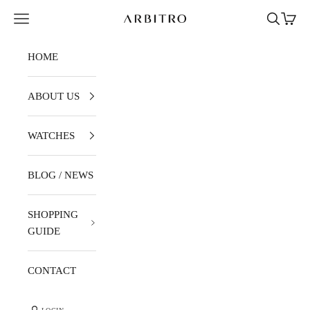
Skip to content
Navigation menu
Search
Cart
ARBITRO
HOME
ABOUT US
WATCHES
BLOG / NEWS
SHOPPING
GUIDE
CONTACT