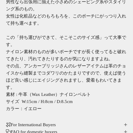
男性なら出張用に揃えた小さめのシェービング系やスタイリ
ング系のもの。
女性は化粧品などのもろもろを、このポーチにがっつり入れ
て持ち運べます。
この「持ち運びができて、そこそこのサイズ感」って大事で
す。
ナイロン素材のものが多いポーチですが長く使ってると破れ
てきたり、汚れてきたりするのが気になりますよね。
その点、アンカーブリッジさんのレザーアイテムは革のチョ
イスから縫製までコダワリのかたまりですので、使えば使う
ほど良い感じにエイジングされますし、愛着もわいてきま
す。
素材 : 牛革（Wax Leather）ナイロンベルト
サイズ W:15cm / H:8cm / D:8.5cm
カラー：イエロー
For International Buyers
FAQ for domestic buyers