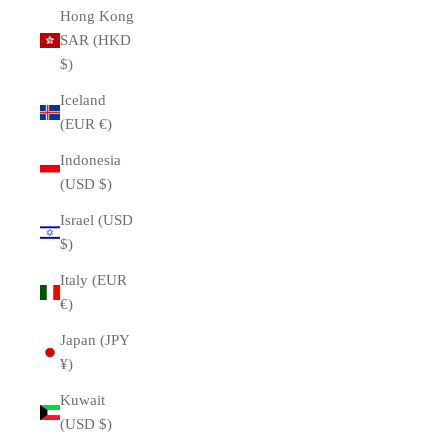
Hong Kong
SAR (HKD
$)
Iceland
(EUR €)
Indonesia
(USD $)
Israel (USD
$)
Italy (EUR
€)
Japan (JPY
¥)
Kuwait
(USD $)