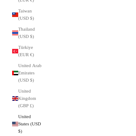
(EUR €)
Taiwan
(USD $)
Thailand
(USD $)
Türkiye
(EUR €)
United Arab
Emirates
(USD $)
United
Kingdom
(GBP £)
United
States (USD
$)